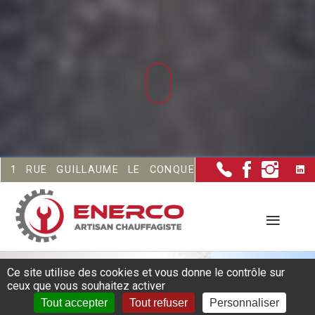
QUERANT - SAINTE-MARIE-AU-BOSC (76280)
Ce site utilise des cookies et vous donne le contrôle sur
ceux que vous souhaitez activer
Chauffage, climatisation,
Tout accepter
Tout refuser
Personnaliser